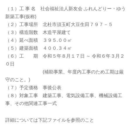
（１）工 事 名 社会福祉法人新友会 ふれんどりー・ゆう
新築工事(仮称)
（２）工事場所 北杜市須玉町大豆生田７９７－５
（３）構造階数 木造平屋建て
（４）延べ面積 ３９５.００㎡
（５）建築面積 ４００.３４㎡
（６）工 期 令和５年８月１７日 ～ 令和６年３月２
０日
(補助事業、年度内工事のため工期は厳
守のこと。)
（７）予定価格 事後公表
（８）対象工事 建築工事、電気設備工事、機械設備工
事、その他関連工事一式
詳細については下記ファイルを参照のこと