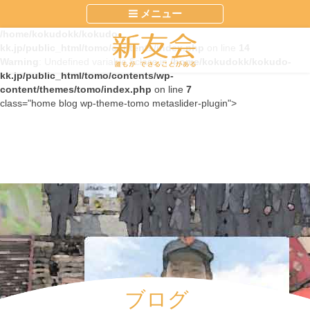
メニュー
Warning
: Constant WP_USE_THEMES already defined in
/home/kokudokk/kokudo-
kk.jp/public_html/tomo/contents/index.php
on line
14
Warning
: Undefined variable $class in
/home/kokudokk/kokudo-
kk.jp/public_html/tomo/contents/wp-
content/themes/tomo/index.php
on line
7
class="home blog wp-theme-tomo metaslider-plugin">
ブログ